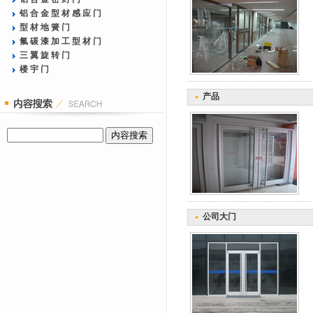
铝合金型材感应门
型材地簧门
氟碳漆加工型材门
三翼旋转门
楼宇门
产品
公司大门