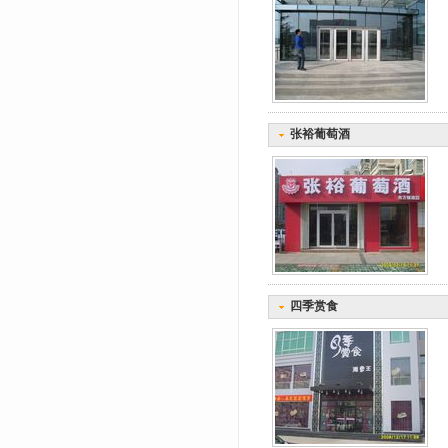
张裕葡萄酒
四季赏食