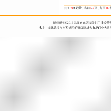
共有
36
条记录 , 当前
1
/
3
页 , 每页
16
版权所有©2012 武汉市东西湖柒彩门业经营部 手机：1
地址：湖北武汉市东西湖区舵落口建材大市场门业大世界